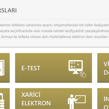
RSLARI
arının istifadəsi sahəsində aparıcı istiqamətlərdən biri təlim fəaliyyə
in həyata keçirilməsində əsas məsələ təhsilin keyfiyyətinin yaxşılaşdırıl
n köməyi ilə istifadə olunan dərs materiallarına elektron dərs resursları d
V
E-TEST
D
XARİCİ
İ
ELEKTRON
O