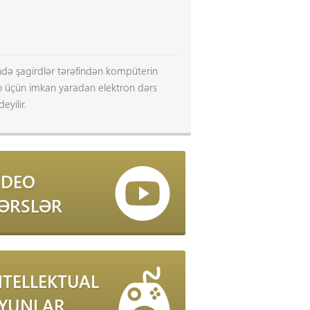
tində şagirdlər tərəfindən kompüterin
ması üçün imkan yaradan elektron dərs
eyilir.
İDEO
ƏRSLƏR
NTELLEKTUAL
YUNLAR