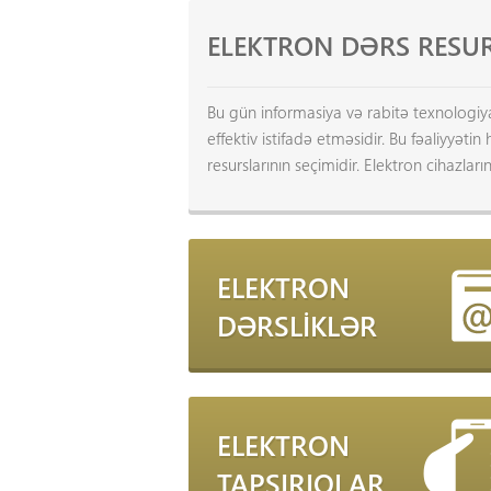
ELEKTRON DƏRS RESU
Bu gün informasiya və rabitə texnologiyal
effektiv istifadə etməsidir. Bu fəaliyyət
resurslarının seçimidir. Elektron cihazları
ELEKTRON
DƏRSLİKLƏR
ELEKTRON
TAPŞIRIQLAR